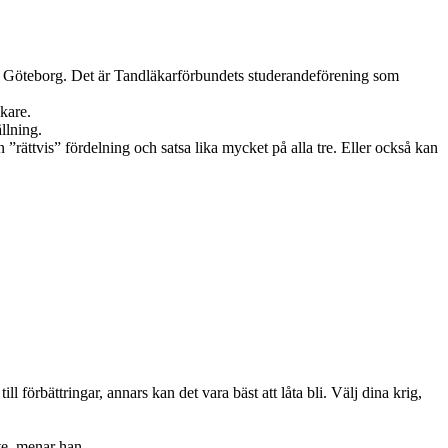
i Göteborg. Det är Tandläkarförbundets studerandeförening som
kare.
llning.
 ”rättvis” fördelning och satsa lika mycket på alla tre. Eller också kan
ll förbättringar, annars kan det vara bäst att låta bli. Välj dina krig,
ite, menar han.