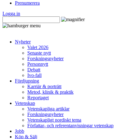
Prenumerera
Logga in
Nyheter
Valet 2026
Senaste nytt
Forskningsnyheter
Personnytt
Debatt
Ivo-fall
Fördjupning
Karriär & porträtt
Metod, klinik & praktik
Reportaget
Vetenskap
Vetenskapliga artiklar
Forskningsnyheter
Vetenskapligt nordiskt tema
Författar- och referentanvisningar vetenskap
Jobb
Köp & Sälj