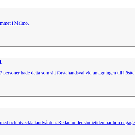
rammet i Malmö.
n
personer hade detta som sitt förstahandsval vid antagningen till höstt
med och utveckla tandvården. Redan under studie­tiden har hon engagera