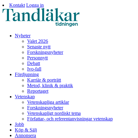
Kontakt
Logga in
Nyheter
Valet 2026
Senaste nytt
Forskningsnyheter
Personnytt
Debatt
Ivo-fall
Fördjupning
Karriär & porträtt
Metod, klinik & praktik
Reportaget
Vetenskap
Vetenskapliga artiklar
Forskningsnyheter
Vetenskapligt nordiskt tema
Författar- och referentanvisningar vetenskap
Jobb
Köp & Sälj
Annonsera