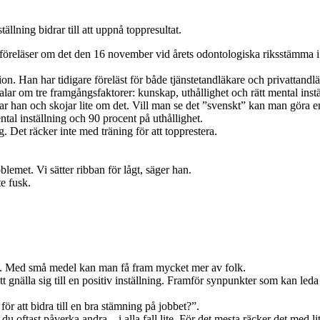
ällning bidrar till att uppnå toppresultat.
föreläser om det den 16 november vid årets odontologiska riksstämma 
. Han har tidigare föreläst för både tjänstetandläkare och privattandlä
ar om tre framgångsfaktorer: kunskap, uthållighet och rätt mental instä
rar han och skojar lite om det. Vill man se det ”svenskt” kan man göra en
ntal inställning och 90 procent på uthållighet.
g. Det räcker inte med träning för att topprestera.
.
oblemet. Vi sätter ribban för lågt, säger han.
te fusk.
 stå i. Med små medel kan man få fram mycket mer av folk.
 gnälla sig till en positiv inställning. Framför synpunkter som kan leda ti
 för att bidra till en bra stämning på jobbet?”.
du oftast påverka andra – i alla fall lite. För det mesta räcker det med l