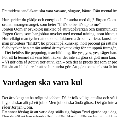
Framtidens tandläkare ska vara vassare, slugare, bättre. Rätt mental inst
Hur sprider du glädje och energi och får andra med dig? Jörgen Oom 
ordnar arrangemanget, som heter ”If it’s to be, it’s up to me”.
Jörgen Oom är psykolog inriktad på attitydpåverkan och kommunikation
Jörgen Oom, som har jobbat mycket med mental träning inom idrott, tal
Hur viktigt man tycker att de olika faktorerna är kan variera, konstate
man prioritera ”finskt”: tio procent på kunskap, noll procent på rätt me
Själv tycker han att rätt attityd är mycket viktigt för att uppnå framgån
– Det behövs lite peppning, teambildning, lite yes, yes, yes, säger han
För att få teamet att vara bäst, räcker det inte att göra så gott man kan.
– Vi gör ofta så gott vi tror att vi kan – och det är precis det som är pr
Ett sätt att bli bättre är att se hur andra gör. Att göra som de bästa är in
Vardagen ska vara kul
Det är viktigt att ha roligt på jobbet. Då är folk villiga att slita och
Ingen älskar allt på ett jobb. Men jobbet ska ändå göras. Det går inte att
råder Jörgen Oom.
Ett annat förslag är att varje dag ställa sig frågan ”vad gjorde jag i dag
Den du säkert kan påverka är dig själv. Har du själv en bra attityd kan 