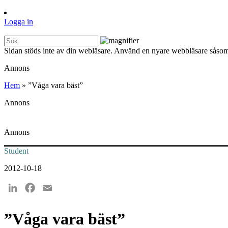
Logga in
Sidan stöds inte av din webläsare. Använd en nyare webbläsare såsom
Annons
Hem
»
”Våga vara bäst”
Annons
Annons
Student
2012-10-18
LinkedIn
Facebook
Email
”Våga vara bäst”