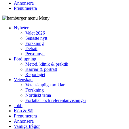
Annonsera
Prenumerera
Meny
Nyheter
Valet 2026
Senaste nytt
Forskning
Debatt
Personnytt
Fördjupning
Metod, klinik & praktik
Karriär & porträtt
Reportaget
Vetenskap
Vetenskapliga artiklar
Forskning
Nordiskt tema
Författar- och referentanvisningar
Jobb
Köp & Sälj
Prenumerera
Annonsera
Vanliga frågor