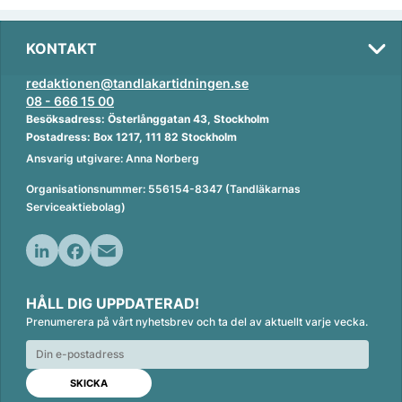
KONTAKT
redaktionen@tandlakartidningen.se
08 - 666 15 00
Besöksadress: Österlånggatan 43, Stockholm
Postadress: Box 1217, 111 82 Stockholm
Ansvarig utgivare: Anna Norberg
Organisationsnummer: 556154-8347 (Tandläkarnas
Serviceaktiebolag)
L
F
E
i
a
m
HÅLL DIG UPPDATERAD!
n
c
a
Prenumerera på vårt nyhetsbrev och ta del av aktuellt varje vecka.
k
e
i
e
b
l
d
o
I
o
n
k