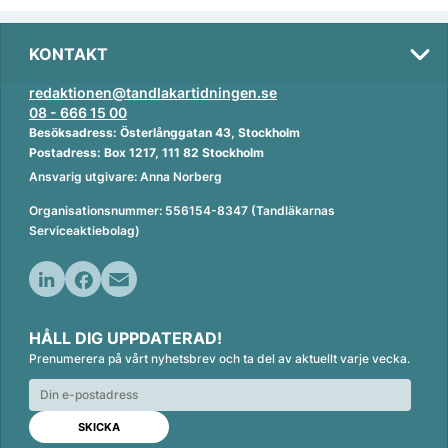
KONTAKT
redaktionen@tandlakartidningen.se
08 - 666 15 00
Besöksadress: Österlånggatan 43, Stockholm
Postadress: Box 1217, 111 82 Stockholm
Ansvarig utgivare: Anna Norberg
Organisationsnummer: 556154-8347 (Tandläkarnas
Serviceaktiebolag)
L
F
E
i
a
m
HÅLL DIG UPPDATERAD!
n
c
a
Prenumerera på vårt nyhetsbrev och ta del av aktuellt varje vecka.
k
e
i
e
b
l
d
o
I
o
n
k