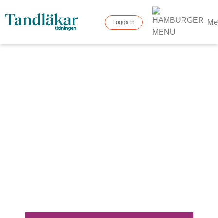
Me
Logga in