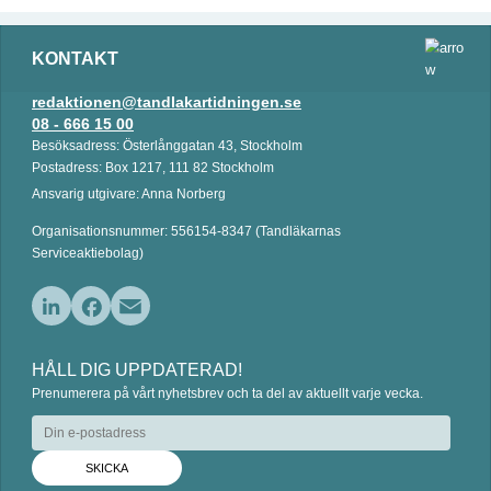
KONTAKT
redaktionen@tandlakartidningen.se
08 - 666 15 00
Besöksadress: Österlånggatan 43, Stockholm
Postadress: Box 1217, 111 82 Stockholm
Ansvarig utgivare: Anna Norberg
Organisationsnummer: 556154-8347 (Tandläkarnas
Serviceaktiebolag)
L
F
E
i
a
m
HÅLL DIG UPPDATERAD!
n
c
a
Prenumerera på vårt nyhetsbrev och ta del av aktuellt varje vecka.
k
e
i
e
b
l
d
o
I
o
n
k