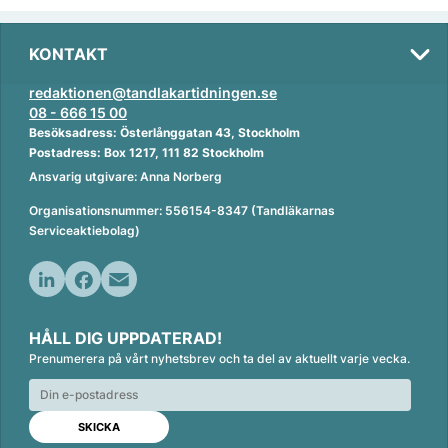
KONTAKT
redaktionen@tandlakartidningen.se
08 - 666 15 00
Besöksadress: Österlånggatan 43, Stockholm
Postadress: Box 1217, 111 82 Stockholm
Ansvarig utgivare: Anna Norberg
Organisationsnummer: 556154-8347 (Tandläkarnas
Serviceaktiebolag)
L
F
E
i
a
m
HÅLL DIG UPPDATERAD!
n
c
a
Prenumerera på vårt nyhetsbrev och ta del av aktuellt varje vecka.
k
e
i
e
b
l
d
o
I
o
n
k