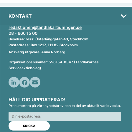
KONTAKT
redaktionen@tandlakartidningen.se
08 - 666 15 00
Besöksadress: Österlånggatan 43, Stockholm
Postadress: Box 1217, 111 82 Stockholm
Ansvarig utgivare: Anna Norberg
Organisationsnummer: 556154-8347 (Tandläkarnas
Serviceaktiebolag)
L
F
E
i
a
m
HÅLL DIG UPPDATERAD!
n
c
a
Prenumerera på vårt nyhetsbrev och ta del av aktuellt varje vecka.
k
e
i
e
b
l
d
o
I
o
n
k