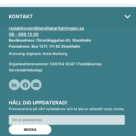
KONTAKT
redaktionen@tandlakartidningen.se
08 - 666 15 00
Besöksadress: Österlånggatan 43, Stockholm
Postadress: Box 1217, 111 82 Stockholm
Ansvarig utgivare: Anna Norberg
Organisationsnummer: 556154-8347 (Tandläkarnas
Serviceaktiebolag)
L
F
E
i
a
m
HÅLL DIG UPPDATERAD!
n
c
a
Prenumerera på vårt nyhetsbrev och ta del av aktuellt varje vecka.
k
e
i
e
b
l
d
o
I
o
n
k