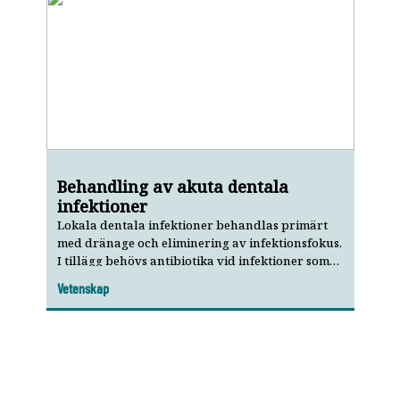
Behandling av akuta dentala
infektioner
Lokala dentala infektioner behandlas primärt
med dränage och eliminering av infektionsfokus.
I tillägg behövs antibiotika vid infektioner som
är systemiska eller som sprider sig. Eftersom
Vetenskap
dentala infektioner i sällsynta fall kan utvecklas
till systemiska livshotande infektioner är det
viktigt att tandläkare kan identifiera dessa
patienter.