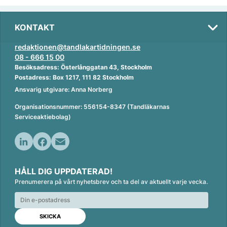
KONTAKT
redaktionen@tandlakartidningen.se
08 - 666 15 00
Besöksadress: Österlånggatan 43, Stockholm
Postadress: Box 1217, 111 82 Stockholm
Ansvarig utgivare: Anna Norberg
Organisationsnummer: 556154-8347 (Tandläkarnas
Serviceaktiebolag)
L
F
E
i
a
m
HÅLL DIG UPPDATERAD!
n
c
a
Prenumerera på vårt nyhetsbrev och ta del av aktuellt varje vecka.
k
e
i
e
b
l
d
o
I
o
n
k