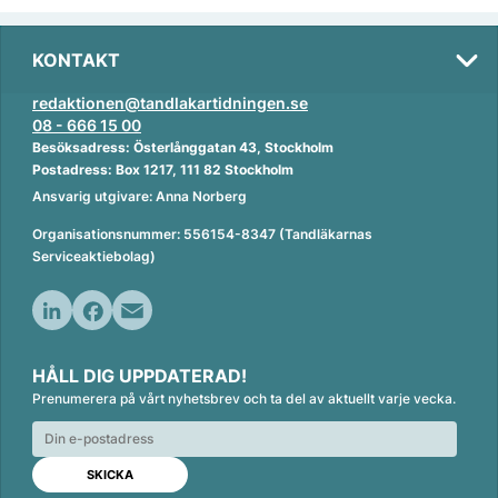
KONTAKT
redaktionen@tandlakartidningen.se
08 - 666 15 00
Besöksadress: Österlånggatan 43, Stockholm
Postadress: Box 1217, 111 82 Stockholm
Ansvarig utgivare: Anna Norberg
Organisationsnummer: 556154-8347 (Tandläkarnas
Serviceaktiebolag)
L
F
E
i
a
m
HÅLL DIG UPPDATERAD!
n
c
a
Prenumerera på vårt nyhetsbrev och ta del av aktuellt varje vecka.
k
e
i
e
b
l
d
o
I
o
n
k