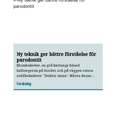
Ny teknik ger bättre förståelse för
parodontit
Blombuketter, en grå kattunge bland
ballongerna på bordet, och på väggen i stora
guldbokstäver: ”Doktor Anna”. Några dagar
efter disputationen är Anna Lundmark hemma
Forskning
och har semester från sin forskning om
biomarkörer och nya targets för behandling av
parodontit. – Som ny på området blev jag
överraskad av att parodontit är en så komplex
sjukdom....