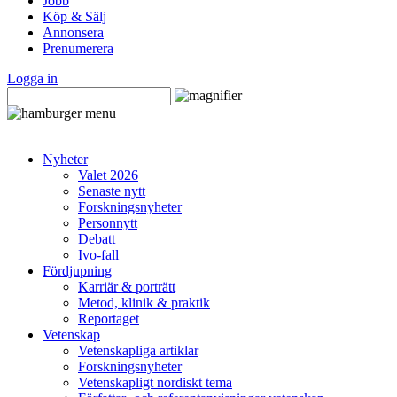
Jobb
Köp & Sälj
Annonsera
Prenumerera
Logga in
Nyheter
Valet 2026
Senaste nytt
Forskningsnyheter
Personnytt
Debatt
Ivo-fall
Fördjupning
Karriär & porträtt
Metod, klinik & praktik
Reportaget
Vetenskap
Vetenskapliga artiklar
Forskningsnyheter
Vetenskapligt nordiskt tema