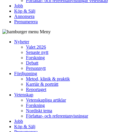
Författar- och referentanvisningar vetenskap
Jobb
Köp & Sälj
Annonsera
Prenumerera
Meny
Nyheter
Valet 2026
Senaste nytt
Forskning
Debatt
Personnytt
Fördjupning
Metod, klinik & praktik
Karriär & porträtt
Reportaget
Vetenskap
Vetenskapliga artiklar
Forskning
Nordiskt tema
Författar- och referentanvisningar
Jobb
Köp & Sälj
Prenumerera