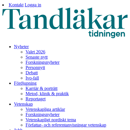
Kontakt
Logga in
Nyheter
Valet 2026
Senaste nytt
Forskningsnyheter
Personnytt
Debatt
Ivo-fall
Fördjupning
Karriär & porträtt
Metod, klinik & praktik
Reportaget
Vetenskap
Vetenskapliga artiklar
Forskningsnyheter
Vetenskapligt nordiskt tema
Författar- och referentanvisningar vetenskap