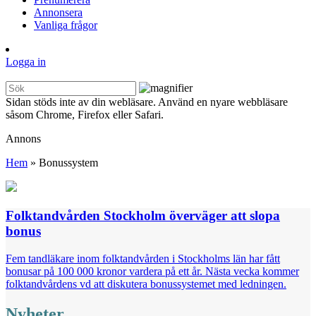
Annonsera
Vanliga frågor
Logga in
Sidan stöds inte av din webläsare. Använd en nyare webbläsare
såsom Chrome, Firefox eller Safari.
Annons
Hem
»
Bonussystem
Folktandvården Stockholm överväger att slopa
bonus
Fem tandläkare inom folktandvården i Stockholms län har fått
bonusar på 100 000 kronor vardera på ett år. Nästa vecka kommer
folktandvårdens vd att diskutera bonussystemet med ledningen.
Nyheter