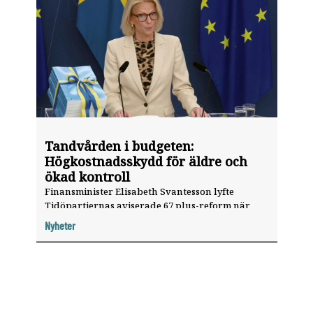
Tandvården i budgeten:
Högkostnadsskydd för äldre och
ökad kontroll
Finansminister Elisabeth Svantesson lyfte
Tidöpartiernas aviserade 67 plus-reform när
höstbudgeten presenterades. ”Kommer göra
Nyheter
skillnad för många äldre.”