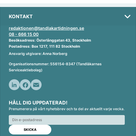
KONTAKT
redaktionen@tandlakartidningen.se
08 - 666 15 00
Besöksadress: Österlånggatan 43, Stockholm
Postadress: Box 1217, 111 82 Stockholm
Ansvarig utgivare: Anna Norberg
Organisationsnummer: 556154-8347 (Tandläkarnas
Serviceaktiebolag)
L
F
E
i
a
m
HÅLL DIG UPPDATERAD!
n
c
a
Prenumerera på vårt nyhetsbrev och ta del av aktuellt varje vecka.
k
e
i
e
b
l
d
o
I
o
n
k