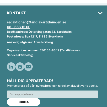
KONTAKT
redaktionen@tandlakartidningen.se
08 - 666 15 00
Besöksadress: Österlånggatan 43, Stockholm
Postadress: Box 1217, 111 82 Stockholm
Ansvarig utgivare: Anna Norberg
Organisationsnummer: 556154-8347 (Tandläkarnas
Serviceaktiebolag)
L
F
E
i
a
m
HÅLL DIG UPPDATERAD!
n
c
a
Prenumerera på vårt nyhetsbrev och ta del av aktuellt varje vecka.
k
e
i
e
b
l
d
o
I
o
n
k