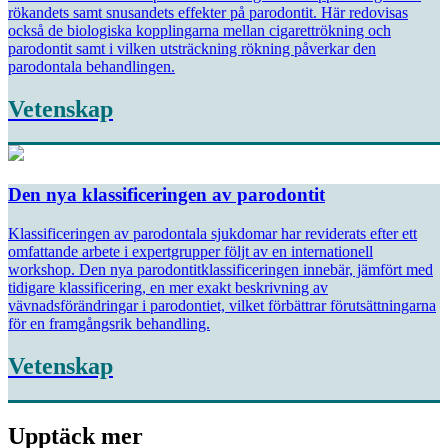
rökandets samt snusandets effekter på parodontit. Här redovisas
också de biologiska kopplingarna mellan cigarettrökning och
parodontit samt i vilken utsträckning rökning påverkar den
parodontala behandlingen.
Vetenskap
Den nya klassificeringen av parodontit
Klassificeringen av parodontala sjukdomar har reviderats efter ett
omfattande arbete i expert­grupper följt av en internationell
workshop. Den nya parodontitklassificeringen innebär, jämfört med
tidigare klassificering, en mer exakt beskrivning av
vävnadsförändringar i parodontiet, vilket förbättrar förutsättningarna
för en framgångsrik behandling.
Vetenskap
Upptäck mer