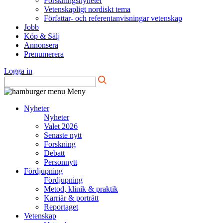
Forskningsnyheter
Vetenskapligt nordiskt tema
Författar- och referentanvisningar vetenskap
Jobb
Köp & Sälj
Annonsera
Prenumerera
Logga in
Meny
Nyheter
Nyheter
Valet 2026
Senaste nytt
Forskning
Debatt
Personnytt
Fördjupning
Fördjupning
Metod, klinik & praktik
Karriär & porträtt
Reportaget
Vetenskap