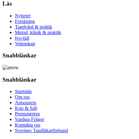
Läs
Nyheter
Forskning
Tandvård & politik
Metod, klinik & praktik
Ivo-fall
Vetenskap
Snabblänkar
Snabblänkar
Startsida
Om oss
Annonsera
Köp & Sälj
Prenumerera
Vanliga Frågor
Kontakta oss
Sveriges Tandläkarförbund