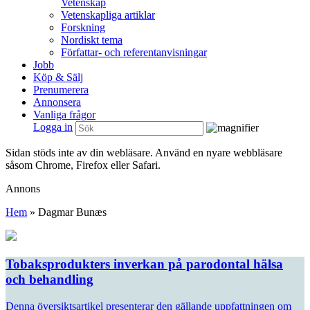
Vetenskap
Vetenskapliga artiklar
Forskning
Nordiskt tema
Författar- och referentanvisningar
Jobb
Köp & Sälj
Prenumerera
Annonsera
Vanliga frågor
Logga in
Sidan stöds inte av din webläsare. Använd en nyare webbläsare
såsom Chrome, Firefox eller Safari.
Annons
Hem
»
Dagmar Bunæs
Tobaksprodukters inverkan på parodontal hälsa
och behandling
Denna översiktsartikel presenterar den gällande uppfattningen om