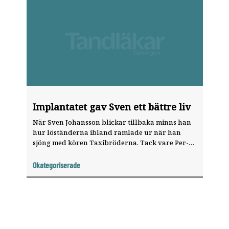
Implantatet gav Sven ett bättre liv
När Sven Johansson blickar tillbaka minns han
hur löständerna ibland ramlade ur när han
sjöng med kören Taxibröderna. Tack vare Per-
Ingvar Brånemark fick han både nya tänder och
sångförmågan tillbaka och nu har implantaten
Okategoriserade
suttit på plats i femtio år.