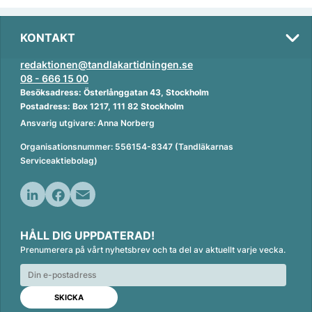
KONTAKT
redaktionen@tandlakartidningen.se
08 - 666 15 00
Besöksadress: Österlånggatan 43, Stockholm
Postadress: Box 1217, 111 82 Stockholm
Ansvarig utgivare: Anna Norberg
Organisationsnummer: 556154-8347 (Tandläkarnas
Serviceaktiebolag)
L
F
E
i
a
m
HÅLL DIG UPPDATERAD!
n
c
a
Prenumerera på vårt nyhetsbrev och ta del av aktuellt varje vecka.
k
e
i
e
b
l
d
o
I
o
n
k