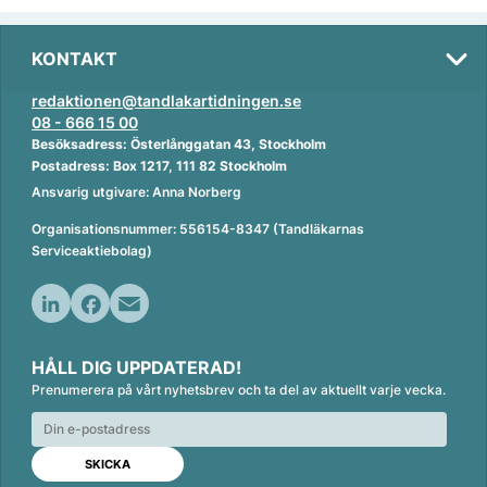
KONTAKT
redaktionen@tandlakartidningen.se
08 - 666 15 00
Besöksadress: Österlånggatan 43, Stockholm
Postadress: Box 1217, 111 82 Stockholm
Ansvarig utgivare: Anna Norberg
Organisationsnummer: 556154-8347 (Tandläkarnas
Serviceaktiebolag)
L
F
E
i
a
m
HÅLL DIG UPPDATERAD!
n
c
a
Prenumerera på vårt nyhetsbrev och ta del av aktuellt varje vecka.
k
e
i
e
b
l
d
o
I
o
n
k