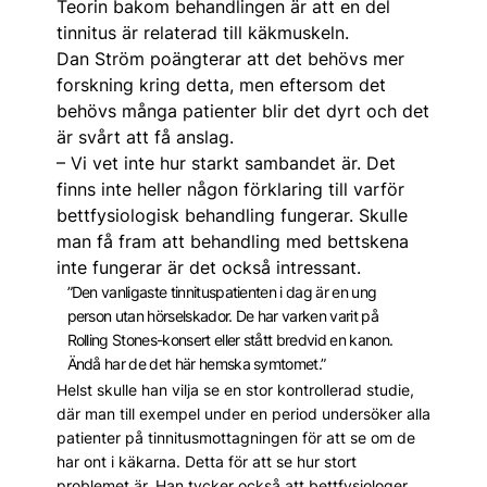
Teorin bakom behandlingen är att en del
tinnitus är relaterad till käkmuskeln.
Dan Ström poängterar att det behövs mer
forskning kring detta, men eftersom det
behövs många patienter blir det dyrt och det
är svårt att få anslag.
– Vi vet inte hur starkt sambandet är. Det
finns inte heller någon förklaring till varför
bettfysiologisk behandling fungerar. Skulle
man få fram att behandling med bettskena
inte fungerar är det också intressant.
”Den vanligaste tinnituspatienten i dag är en ung
person utan hörselskador. De har varken varit på
Rolling Stones-konsert eller stått bredvid en kanon.
Ändå har de det här hemska symtomet.”
Helst skulle han vilja se en stor kontrollerad studie,
där man till exempel under en period undersöker alla
patienter på tinnitusmottagningen för att se om de
har ont i käkarna. Detta för att se hur stort
problemet är. Han tycker också att bettfysiologer