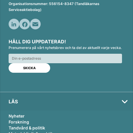
Organisationsnummer: 556154-8347 (Tandläkarnas
Serviceaktiebolag)
L
F
E
i
a
m
HÅLL DIG UPPDATERAD!
n
c
a
Prenumerera på vårt nyhetsbrev och ta del av aktuellt varje vecka.
k
e
i
e
b
l
d
o
I
o
n
k
LÄS
Nyheter
Forskning
Tandvård & politik