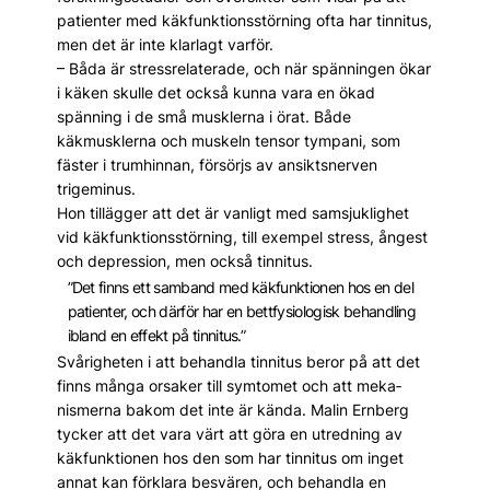
patienter med käkfunktionsstörning ofta har tinnitus,
men det är inte klarlagt varför.
– Båda är stressrelaterade, och när spänningen ökar
i käken skulle det också kunna vara en ökad
spänning i de små musklerna i örat. Både
käkmusklerna och muskeln tensor tympani, som
fäster i trumhinnan, försörjs av ansiktsnerven
trigeminus.
Hon tillägger att det är vanligt med samsjuklighet
vid käkfunktionsstörning, till exempel stress, ångest
och depression, men också tinnitus.
”Det finns ett samband med käkfunktionen hos en del
patienter, och därför har en bett­fysiologisk behandling
ibland en effekt på tinnitus.”
Svårigheten i att behandla tinnitus beror på att det
finns många orsaker till symtomet och att meka­
nismerna bakom det inte är kända. Malin Ernberg
tycker att det vara värt att göra en utredning av
käkfunktionen hos den som har tinnitus om inget
annat kan förklara besvären, och behandla en