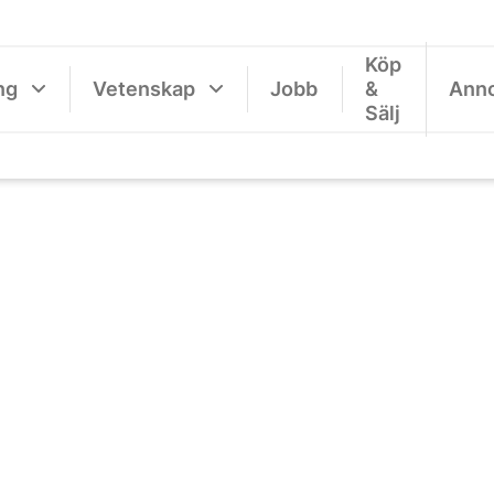
Köp
ng
Vetenskap
Jobb
&
Ann
Sälj