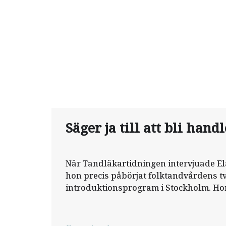
Säger ja till att bli hand
När Tandläkartidningen intervjuade E
hon precis påbörjat folktandvårdens t
introduktionsprogram i Stockholm. Hon 
programmet och kände sig trygg med 
den handledare som var hennes stöd i 
folktandvården vid Danvikstull, där hon