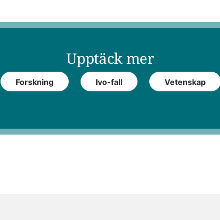
Upptäck mer
Forskning
Ivo-fall
Vetenskap