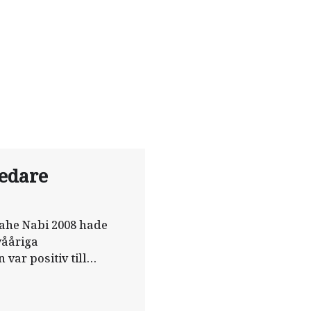
ledare
lahe Nabi 2008 hade
vååriga
var positiv till
arbetskamraterna och
det dagliga arbetet på
 tidigare varit