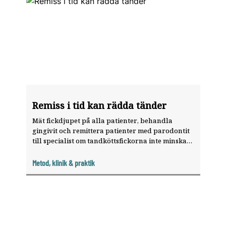
Remiss i tid kan rädda tänder
Mät fickdjupet på alla patienter, behandla
gingivit och remittera patienter med parodontit
till specialist om tandköttsfickorna inte minskar
efter ett par rundor med depuration och
utvärderingar. Det råder Maryam Pourmousa,
Metod, klinik & praktik
parodontolog i Stockholm.