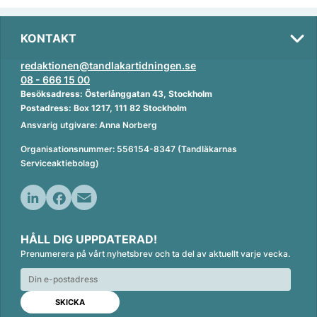
KONTAKT
redaktionen@tandlakartidningen.se
08 - 666 15 00
Besöksadress: Österlånggatan 43, Stockholm
Postadress: Box 1217, 111 82 Stockholm
Ansvarig utgivare: Anna Norberg
Organisationsnummer: 556154-8347 (Tandläkarnas
Serviceaktiebolag)
L
F
E
i
a
m
HÅLL DIG UPPDATERAD!
n
c
a
Prenumerera på vårt nyhetsbrev och ta del av aktuellt varje vecka.
k
e
i
e
b
l
d
o
I
o
n
k