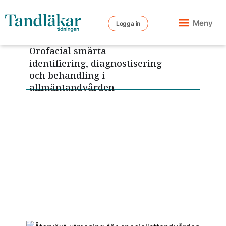
Meny
Logga in
Vetenskap
Orofacial smärta –
identifiering, diagnostisering
och behandling i
allmäntandvården