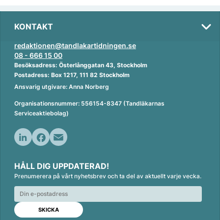
KONTAKT
redaktionen@tandlakartidningen.se
08 - 666 15 00
Besöksadress: Österlånggatan 43, Stockholm
Postadress: Box 1217, 111 82 Stockholm
Ansvarig utgivare: Anna Norberg
Organisationsnummer: 556154-8347 (Tandläkarnas
Serviceaktiebolag)
L
F
E
i
a
m
HÅLL DIG UPPDATERAD!
n
c
a
Prenumerera på vårt nyhetsbrev och ta del av aktuellt varje vecka.
k
e
i
e
b
l
d
o
I
o
n
k