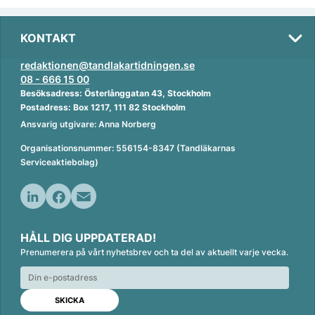
KONTAKT
redaktionen@tandlakartidningen.se
08 - 666 15 00
Besöksadress: Österlånggatan 43, Stockholm
Postadress: Box 1217, 111 82 Stockholm
Ansvarig utgivare: Anna Norberg
Organisationsnummer: 556154-8347 (Tandläkarnas
Serviceaktiebolag)
L
F
E
i
a
m
HÅLL DIG UPPDATERAD!
n
c
a
Prenumerera på vårt nyhetsbrev och ta del av aktuellt varje vecka.
k
e
i
e
b
l
d
o
I
o
n
k