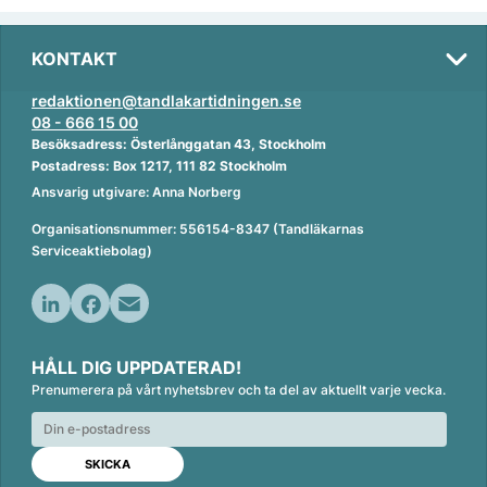
KONTAKT
redaktionen@tandlakartidningen.se
08 - 666 15 00
Besöksadress: Österlånggatan 43, Stockholm
Postadress: Box 1217, 111 82 Stockholm
Ansvarig utgivare: Anna Norberg
Organisationsnummer: 556154-8347 (Tandläkarnas
Serviceaktiebolag)
L
F
E
i
a
m
HÅLL DIG UPPDATERAD!
n
c
a
Prenumerera på vårt nyhetsbrev och ta del av aktuellt varje vecka.
k
e
i
e
b
l
d
o
I
o
n
k