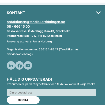
KONTAKT
redaktionen@tandlakartidningen.se
08 - 666 15 00
Besöksadress: Österlånggatan 43, Stockholm
Postadress: Box 1217, 111 82 Stockholm
Ansvarig utgivare: Anna Norberg
Organisationsnummer: 556154-8347 (Tandläkarnas
Serviceaktiebolag)
L
F
E
i
a
m
HÅLL DIG UPPDATERAD!
n
c
a
Prenumerera på vårt nyhetsbrev och ta del av aktuellt varje vecka.
k
e
i
e
b
l
d
o
I
o
n
k