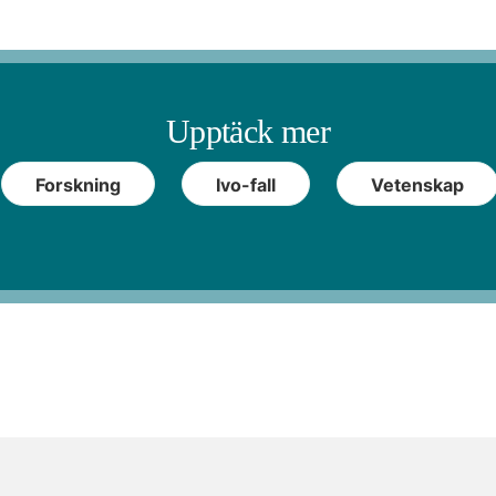
Upptäck mer
Forskning
Ivo-fall
Vetenskap