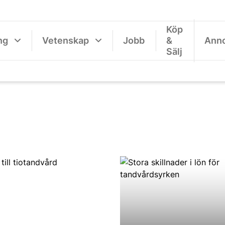
Köp
ng
Vetenskap
Jobb
&
Ann
Sälj