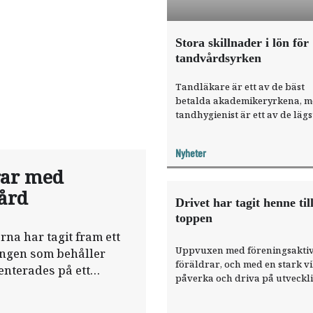
Stora skillnader i lön för
tandvårdsyrken
Tandläkare är ett av de bäst
betalda akademikeryrkena, 
tandhygienist är ett av de lägs
betalda. Det visar en ny rappo
från Saco.
Nyheter
rar med
vård
Drivet har tagit henne til
toppen
na har tagit fram ett
Uppvuxen med föreningsakti
ningen som behåller
föräldrar, och med en stark vil
enterades på ett
påverka och driva på utveckl
var steget till fack­förenings­v
inte långt. Fouzieh ­Eliassy har