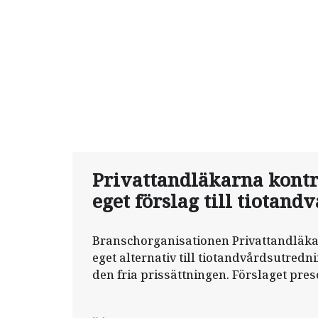
Privattandläkarna kont
eget förslag till tiotand
Branschorganisationen Privattandläkar
eget alternativ till tiotandvårdsutred
den fria prissättningen. Förslaget pres
lunchseminarium i riksdagen.