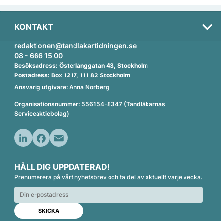
KONTAKT
redaktionen@tandlakartidningen.se
08 - 666 15 00
Besöksadress: Österlånggatan 43, Stockholm
Postadress: Box 1217, 111 82 Stockholm
Ansvarig utgivare: Anna Norberg
Organisationsnummer: 556154-8347 (Tandläkarnas
Serviceaktiebolag)
L
F
E
i
a
m
HÅLL DIG UPPDATERAD!
n
c
a
Prenumerera på vårt nyhetsbrev och ta del av aktuellt varje vecka.
k
e
i
e
b
l
d
o
I
o
n
k