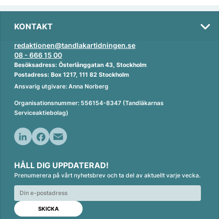
KONTAKT
redaktionen@tandlakartidningen.se
08 - 666 15 00
Besöksadress: Österlånggatan 43, Stockholm
Postadress: Box 1217, 111 82 Stockholm
Ansvarig utgivare: Anna Norberg
Organisationsnummer: 556154-8347 (Tandläkarnas
Serviceaktiebolag)
L
F
E
i
a
m
HÅLL DIG UPPDATERAD!
n
c
a
Prenumerera på vårt nyhetsbrev och ta del av aktuellt varje vecka.
k
e
i
e
b
l
d
o
I
o
n
k