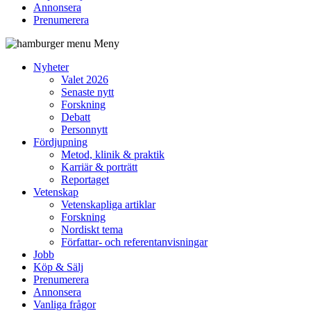
Annonsera
Prenumerera
Meny
Nyheter
Valet 2026
Senaste nytt
Forskning
Debatt
Personnytt
Fördjupning
Metod, klinik & praktik
Karriär & porträtt
Reportaget
Vetenskap
Vetenskapliga artiklar
Forskning
Nordiskt tema
Författar- och referentanvisningar
Jobb
Köp & Sälj
Prenumerera
Annonsera
Vanliga frågor