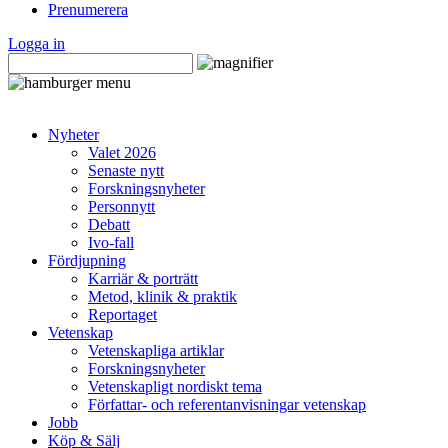
Prenumerera
Logga in
Nyheter
Valet 2026
Senaste nytt
Forskningsnyheter
Personnytt
Debatt
Ivo-fall
Fördjupning
Karriär & porträtt
Metod, klinik & praktik
Reportaget
Vetenskap
Vetenskapliga artiklar
Forskningsnyheter
Vetenskapligt nordiskt tema
Författar- och referentanvisningar vetenskap
Jobb
Köp & Sälj