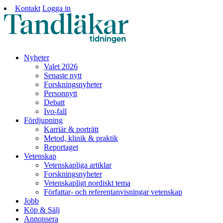
Kontakt
Logga in
Nyheter
Valet 2026
Senaste nytt
Forskningsnyheter
Personnytt
Debatt
Ivo-fall
Fördjupning
Karriär & porträtt
Metod, klinik & praktik
Reportaget
Vetenskap
Vetenskapliga artiklar
Forskningsnyheter
Vetenskapligt nordiskt tema
Författar- och referentanvisningar vetenskap
Jobb
Köp & Sälj
Annonsera