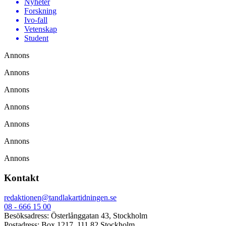
Nyheter
Forskning
Ivo-fall
Vetenskap
Student
Annons
Annons
Annons
Annons
Annons
Annons
Annons
Kontakt
redaktionen@tandlakartidningen.se
08 - 666 15 00
Besöksadress: Österlånggatan 43, Stockholm
Postadress: Box 1217, 111 82 Stockholm