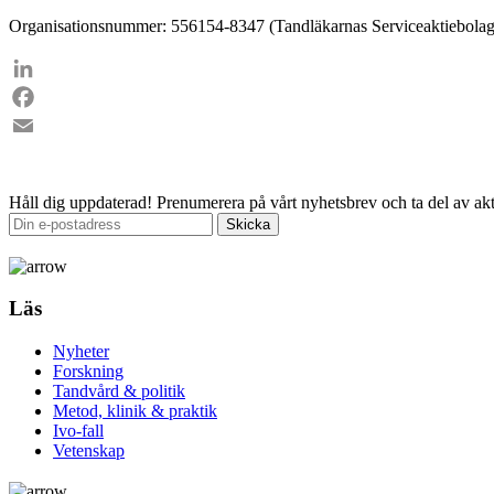
Organisationsnummer: 556154-8347 (Tandläkarnas Serviceaktiebolag
LinkedIn
Facebook
Email
Håll dig uppdaterad!
Prenumerera på vårt nyhetsbrev och ta del av akt
Läs
Nyheter
Forskning
Tandvård & politik
Metod, klinik & praktik
Ivo-fall
Vetenskap