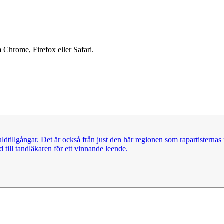
 Chrome, Firefox eller Safari.
uldtillgångar. Det är också från just den här regionen som rapartistern
till tandläkaren för ett vinnande leende.