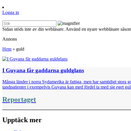
Logga in
Sidan stöds inte av din webläsare. Använd en nyare webbläsare såsom
Annons
Hem
»
guld
I Guyana får gaddarna guldglans
Många länder i norra Sydamerika är fattiga, men har samtidigt stora g
tandpatienter i exempelvis Guyana kan med fördel ta med sig eget guld 
Reportaget
Upptäck mer