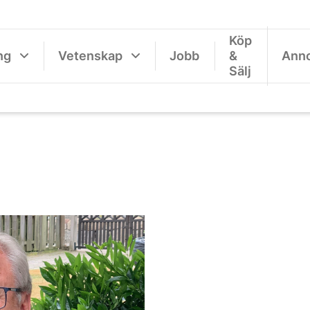
Köp
ng
Vetenskap
Jobb
&
Ann
Sälj