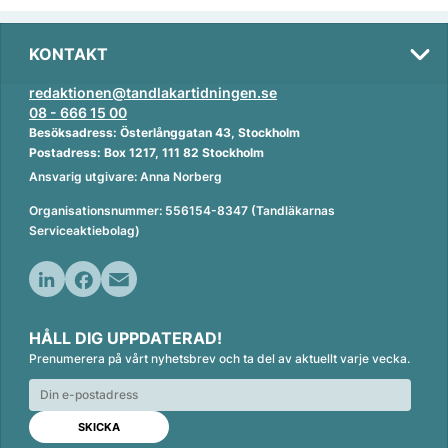
KONTAKT
redaktionen@tandlakartidningen.se
08 - 666 15 00
Besöksadress: Österlånggatan 43, Stockholm
Postadress: Box 1217, 111 82 Stockholm
Ansvarig utgivare: Anna Norberg
Organisationsnummer: 556154-8347 (Tandläkarnas
Serviceaktiebolag)
L
F
E
i
a
m
HÅLL DIG UPPDATERAD!
n
c
a
Prenumerera på vårt nyhetsbrev och ta del av aktuellt varje vecka.
k
e
i
e
b
l
d
o
I
o
n
k