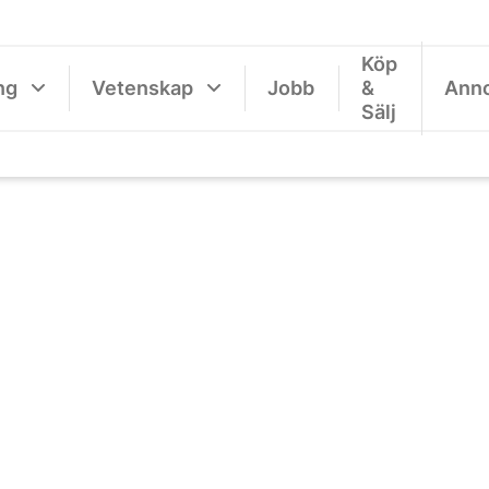
Köp
ng
Vetenskap
Jobb
&
Ann
Sälj