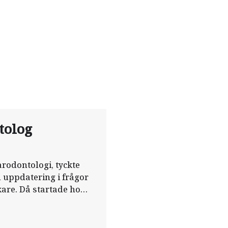
tolog
arodontologi, tyckte
en uppdatering i frågor
are. Då startade hon