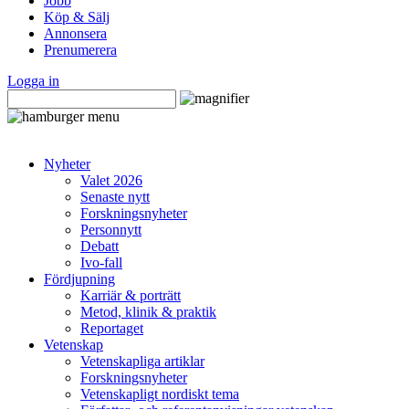
Jobb
Köp & Sälj
Annonsera
Prenumerera
Logga in
Nyheter
Valet 2026
Senaste nytt
Forskningsnyheter
Personnytt
Debatt
Ivo-fall
Fördjupning
Karriär & porträtt
Metod, klinik & praktik
Reportaget
Vetenskap
Vetenskapliga artiklar
Forskningsnyheter
Vetenskapligt nordiskt tema