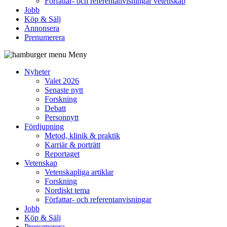
Författar- och referentanvisningar vetenskap
Jobb
Köp & Sälj
Annonsera
Prenumerera
Meny
Nyheter
Valet 2026
Senaste nytt
Forskning
Debatt
Personnytt
Fördjupning
Metod, klinik & praktik
Karriär & porträtt
Reportaget
Vetenskap
Vetenskapliga artiklar
Forskning
Nordiskt tema
Författar- och referentanvisningar
Jobb
Köp & Sälj
Prenumerera