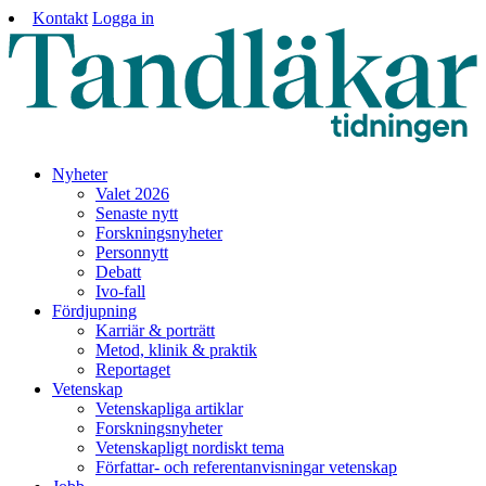
Kontakt
Logga in
Nyheter
Valet 2026
Senaste nytt
Forskningsnyheter
Personnytt
Debatt
Ivo-fall
Fördjupning
Karriär & porträtt
Metod, klinik & praktik
Reportaget
Vetenskap
Vetenskapliga artiklar
Forskningsnyheter
Vetenskapligt nordiskt tema
Författar- och referentanvisningar vetenskap