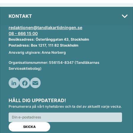
KONTAKT
redaktionen@tandlakartidningen.se
08 - 666 15 00
Besöksadress: Österlånggatan 43, Stockholm
Postadress: Box 1217, 111 82 Stockholm
Ansvarig utgivare: Anna Norberg
Organisationsnummer: 556154-8347 (Tandläkarnas
Serviceaktiebolag)
L
F
E
i
a
m
HÅLL DIG UPPDATERAD!
n
c
a
Prenumerera på vårt nyhetsbrev och ta del av aktuellt varje vecka.
k
e
i
e
b
l
d
o
I
o
n
k