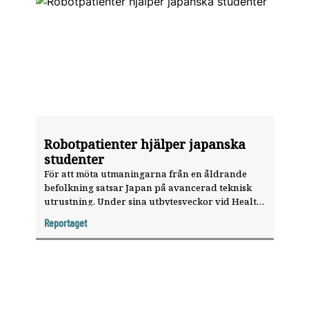
Robotpatienter hjälper japanska
studenter
För att möta utmaningarna från en åldrande
befolkning satsar Japan på avancerad teknisk
utrustning. Under sina utbytesveckor vid Health
Sciences University of Hokkaido (HSUH), mötte
Reportaget
tandläkarstudenten Johanna Serrander därför
en utbildningsmiljö fylld av robotar och digital
teknik.