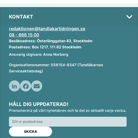
KONTAKT
redaktionen@tandlakartidningen.se
08 - 666 15 00
Besöksadress: Österlånggatan 43, Stockholm
Postadress: Box 1217, 111 82 Stockholm
Ansvarig utgivare: Anna Norberg
Organisationsnummer: 556154-8347 (Tandläkarnas
Serviceaktiebolag)
L
F
E
i
a
m
HÅLL DIG UPPDATERAD!
n
c
a
Prenumerera på vårt nyhetsbrev och ta del av aktuellt varje vecka.
k
e
i
e
b
l
d
o
I
o
n
k