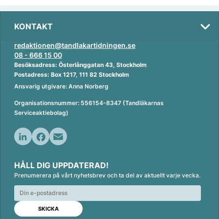
KONTAKT
redaktionen@tandlakartidningen.se
08 - 666 15 00
Besöksadress: Österlånggatan 43, Stockholm
Postadress: Box 1217, 111 82 Stockholm
Ansvarig utgivare: Anna Norberg
Organisationsnummer: 556154-8347 (Tandläkarnas
Serviceaktiebolag)
L
F
E
i
a
m
HÅLL DIG UPPDATERAD!
n
c
a
Prenumerera på vårt nyhetsbrev och ta del av aktuellt varje vecka.
k
e
i
e
b
l
d
o
I
o
n
k