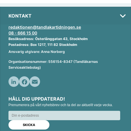
KONTAKT
redaktionen@tandlakartidningen.se
08 - 666 15 00
Besöksadress: Österlånggatan 43, Stockholm
Postadress: Box 1217, 111 82 Stockholm
Ansvarig utgivare: Anna Norberg
Organisationsnummer: 556154-8347 (Tandläkarnas
Serviceaktiebolag)
L
F
E
i
a
m
HÅLL DIG UPPDATERAD!
n
c
a
Prenumerera på vårt nyhetsbrev och ta del av aktuellt varje vecka.
k
e
i
e
b
l
d
o
I
o
n
k