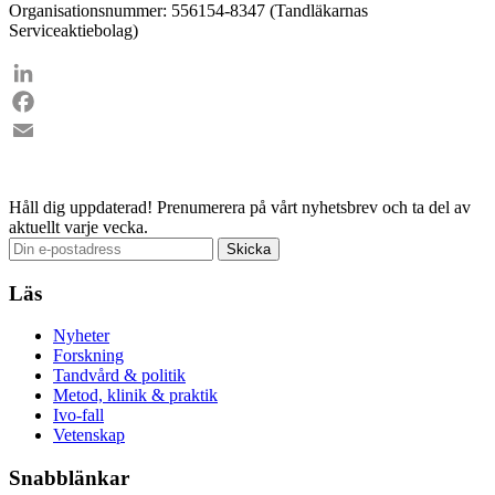
Organisationsnummer: 556154-8347 (Tandläkarnas
Serviceaktiebolag)
LinkedIn
Facebook
Email
Håll dig uppdaterad!
Prenumerera på vårt nyhetsbrev och ta del av
aktuellt varje vecka.
Läs
Nyheter
Forskning
Tandvård & politik
Metod, klinik & praktik
Ivo-fall
Vetenskap
Snabblänkar