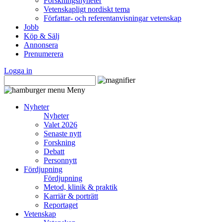
Forskningsnyheter
Vetenskapligt nordiskt tema
Författar- och referentanvisningar vetenskap
Jobb
Köp & Sälj
Annonsera
Prenumerera
Logga in
Meny
Nyheter
Nyheter
Valet 2026
Senaste nytt
Forskning
Debatt
Personnytt
Fördjupning
Fördjupning
Metod, klinik & praktik
Karriär & porträtt
Reportaget
Vetenskap