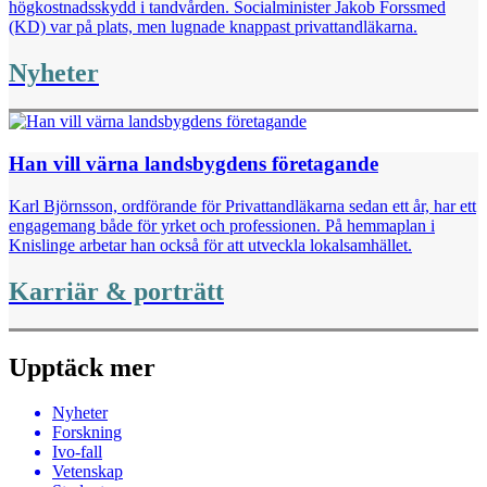
högkostnadsskydd i tandvården. Socialminister Jakob Forssmed
(KD) var på plats, men lugnade knappast privattandläkarna.
Nyheter
Han vill värna landsbygdens företagande
Karl Björnsson, ordförande för Privattandläkarna sedan ett år, har ett
engagemang både för yrket och professionen. På hemmaplan i
Knislinge arbetar han också för att utveckla lokalsamhället.
Karriär & porträtt
Upptäck mer
Nyheter
Forskning
Ivo-fall
Vetenskap