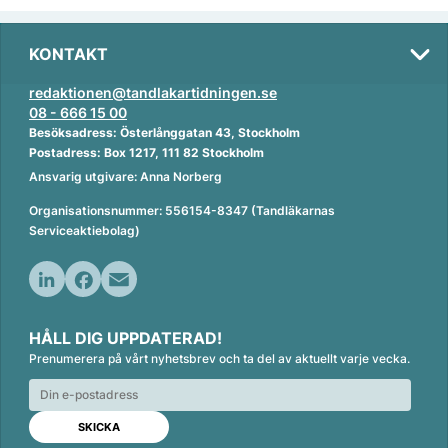
KONTAKT
redaktionen@tandlakartidningen.se
08 - 666 15 00
Besöksadress: Österlånggatan 43, Stockholm
Postadress: Box 1217, 111 82 Stockholm
Ansvarig utgivare: Anna Norberg
Organisationsnummer: 556154-8347 (Tandläkarnas
Serviceaktiebolag)
L
F
E
i
a
m
HÅLL DIG UPPDATERAD!
n
c
a
Prenumerera på vårt nyhetsbrev och ta del av aktuellt varje vecka.
k
e
i
e
b
l
d
o
I
o
n
k