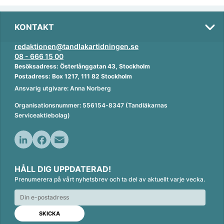
KONTAKT
redaktionen@tandlakartidningen.se
08 - 666 15 00
Besöksadress: Österlånggatan 43, Stockholm
Postadress: Box 1217, 111 82 Stockholm
Ansvarig utgivare: Anna Norberg
Organisationsnummer: 556154-8347 (Tandläkarnas
Serviceaktiebolag)
L
F
E
i
a
m
HÅLL DIG UPPDATERAD!
n
c
a
Prenumerera på vårt nyhetsbrev och ta del av aktuellt varje vecka.
k
e
i
e
b
l
d
o
I
o
n
k