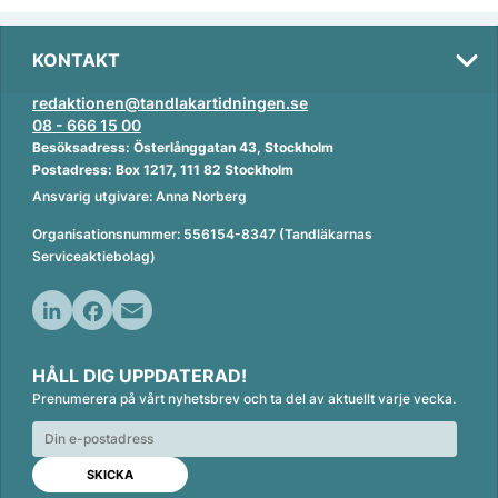
KONTAKT
redaktionen@tandlakartidningen.se
08 - 666 15 00
Besöksadress: Österlånggatan 43, Stockholm
Postadress: Box 1217, 111 82 Stockholm
Ansvarig utgivare: Anna Norberg
Organisationsnummer: 556154-8347 (Tandläkarnas
Serviceaktiebolag)
L
F
E
i
a
m
HÅLL DIG UPPDATERAD!
n
c
a
Prenumerera på vårt nyhetsbrev och ta del av aktuellt varje vecka.
k
e
i
e
b
l
d
o
I
o
n
k