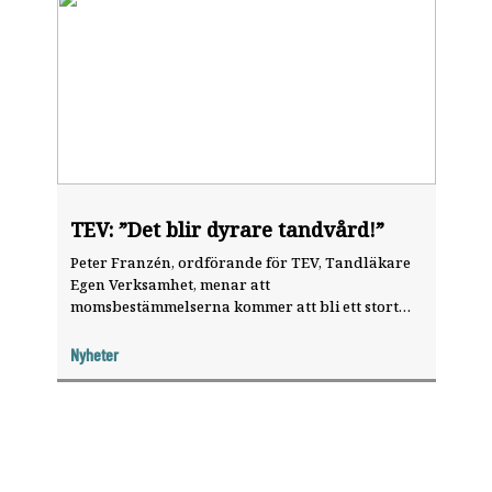
TEV: ”Det blir dyrare tandvård!”
Peter Franzén, ordförande för TEV, Tandläkare
Egen Verksamhet, menar att
momsbestämmelserna kommer att bli ett stort
bekymmer, särskilt inom privattandvårdens
mindre enheter, där det är vanligt att hyra in en
Nyheter
specialisttandläkare för vissa behandlingar.