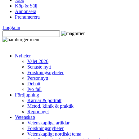
Jobb
Köp & Sälj
Annonsera
Prenumerera
Logga in
Nyheter
Valet 2026
Senaste nytt
Forskningsnyheter
Personnytt
Debatt
Ivo-fall
Fördjupning
Karriär & porträtt
Metod, klinik & praktik
Reportaget
Vetenskap
Vetenskapliga artiklar
Forskningsnyheter
Vetenskapligt nordiskt tema