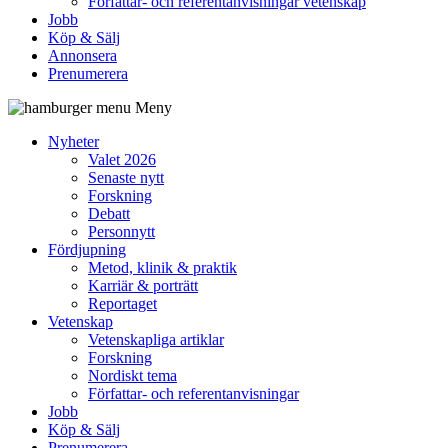
Författar- och referentanvisningar vetenskap
Jobb
Köp & Sälj
Annonsera
Prenumerera
Meny
Nyheter
Valet 2026
Senaste nytt
Forskning
Debatt
Personnytt
Fördjupning
Metod, klinik & praktik
Karriär & porträtt
Reportaget
Vetenskap
Vetenskapliga artiklar
Forskning
Nordiskt tema
Författar- och referentanvisningar
Jobb
Köp & Sälj
Prenumerera