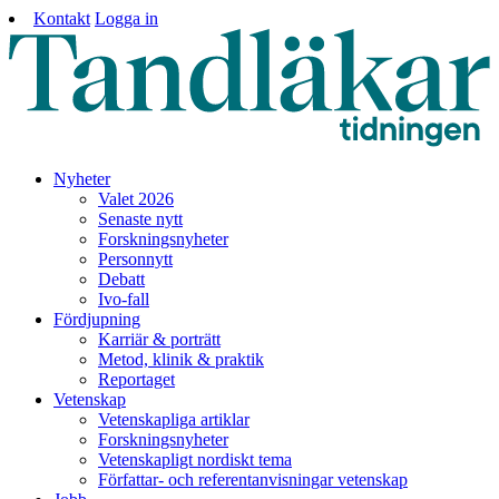
Kontakt
Logga in
Nyheter
Valet 2026
Senaste nytt
Forskningsnyheter
Personnytt
Debatt
Ivo-fall
Fördjupning
Karriär & porträtt
Metod, klinik & praktik
Reportaget
Vetenskap
Vetenskapliga artiklar
Forskningsnyheter
Vetenskapligt nordiskt tema
Författar- och referentanvisningar vetenskap