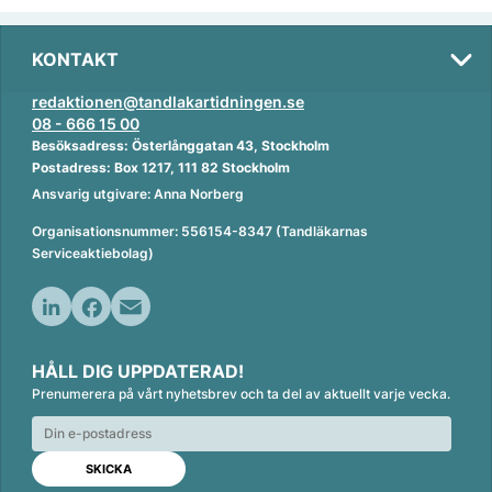
KONTAKT
redaktionen@tandlakartidningen.se
08 - 666 15 00
Besöksadress: Österlånggatan 43, Stockholm
Postadress: Box 1217, 111 82 Stockholm
Ansvarig utgivare: Anna Norberg
Organisationsnummer: 556154-8347 (Tandläkarnas
Serviceaktiebolag)
L
F
E
i
a
m
HÅLL DIG UPPDATERAD!
n
c
a
Prenumerera på vårt nyhetsbrev och ta del av aktuellt varje vecka.
k
e
i
e
b
l
d
o
I
o
n
k