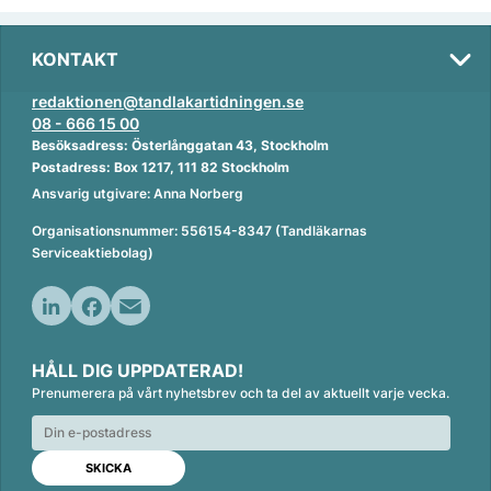
KONTAKT
redaktionen@tandlakartidningen.se
08 - 666 15 00
Besöksadress: Österlånggatan 43, Stockholm
Postadress: Box 1217, 111 82 Stockholm
Ansvarig utgivare: Anna Norberg
Organisationsnummer: 556154-8347 (Tandläkarnas
Serviceaktiebolag)
L
F
E
i
a
m
HÅLL DIG UPPDATERAD!
n
c
a
Prenumerera på vårt nyhetsbrev och ta del av aktuellt varje vecka.
k
e
i
e
b
l
d
o
I
o
n
k