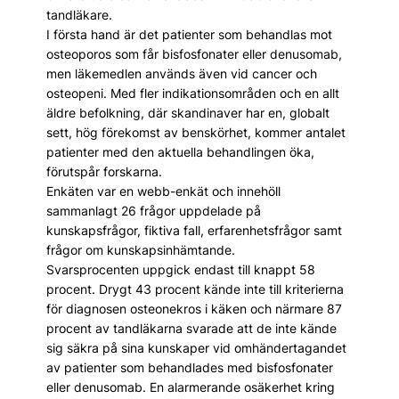
tandläkare.
I första hand är det patienter som behandlas mot
osteoporos som får bisfosfonater eller denusomab,
men läkemedlen används även vid cancer och
osteopeni. Med fler indikationsområden och en allt
äldre befolkning, där skandinaver har en, globalt
sett, hög förekomst av benskörhet, kommer antalet
patienter med den aktuella behandlingen öka,
förutspår forskarna.
Enkäten var en webb-enkät och innehöll
sammanlagt 26 frågor uppdelade på
kunskapsfrågor, fiktiva fall, erfarenhetsfrågor samt
frågor om kunskapsinhämtande.
Svarsprocenten uppgick endast till knappt 58
procent. Drygt 43 procent kände inte till kriterierna
för diagnosen osteonekros i käken och närmare 87
procent av tandläkarna svarade att de inte kände
sig säkra på sina kunskaper vid omhändertagandet
av patienter som behandlades med bisfosfonater
eller denusomab. En alarmerande osäkerhet kring