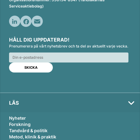
Serviceaktiebolag)
L
F
E
i
a
m
HÅLL DIG UPPDATERAD!
n
c
a
Prenumerera på vårt nyhetsbrev och ta del av aktuellt varje vecka.
k
e
i
e
b
l
d
o
I
o
n
k
LÄS
Nyheter
Forskning
Tandvård & politik
Metod, klinik & praktik