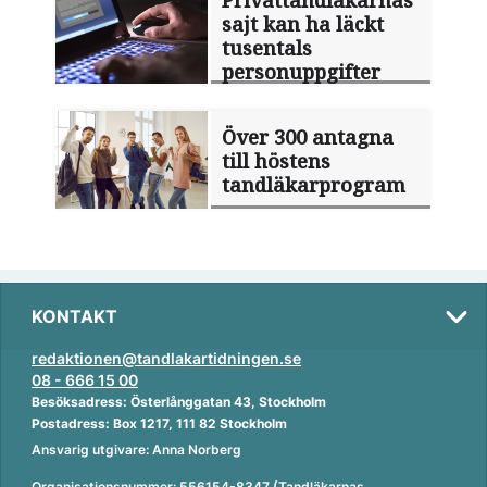
Privattandläkarnas
sajt kan ha läckt
tusentals
personuppgifter
Över 300 antagna
till höstens
tandläkarprogram
KONTAKT
redaktionen@tandlakartidningen.se
08 - 666 15 00
Besöksadress: Österlånggatan 43, Stockholm
Postadress: Box 1217, 111 82 Stockholm
Ansvarig utgivare: Anna Norberg
Organisationsnummer: 556154-8347 (Tandläkarnas