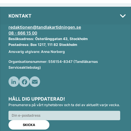
KONTAKT
redaktionen@tandlakartidningen.se
08 - 666 15 00
Besöksadress: Österlånggatan 43, Stockholm
Postadress: Box 1217, 111 82 Stockholm
Ansvarig utgivare: Anna Norberg
Organisationsnummer: 556154-8347 (Tandläkarnas
Serviceaktiebolag)
L
F
E
i
a
m
HÅLL DIG UPPDATERAD!
n
c
a
Prenumerera på vårt nyhetsbrev och ta del av aktuellt varje vecka.
k
e
i
e
b
l
d
o
I
o
n
k