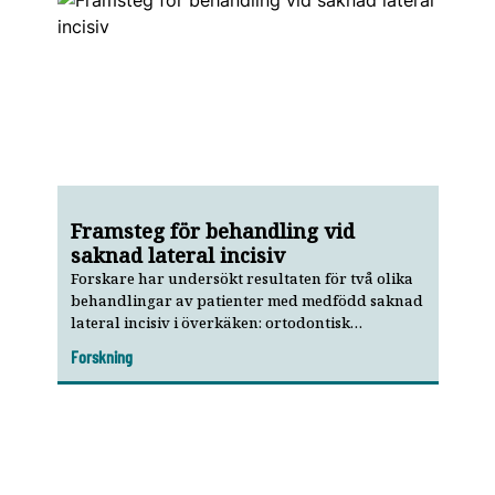
Framsteg för behandling vid
saknad lateral incisiv
Forskare har undersökt resultaten för två olika
behandlingar av patienter med medfödd saknad
lateral incisiv i överkäken: ortodontisk
luckslutning respektive implantat. Medan flera
Forskning
parametrar förbättrats vid behandling med
implantat är bilden splittrad för luckslutning.