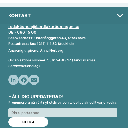
KONTAKT
redaktionen@tandlakartidningen.se
08 - 666 15 00
Besöksadress: Österlånggatan 43, Stockholm
Postadress: Box 1217, 111 82 Stockholm
Ansvarig utgivare: Anna Norberg
Organisationsnummer: 556154-8347 (Tandläkarnas
Serviceaktiebolag)
L
F
E
i
a
m
HÅLL DIG UPPDATERAD!
n
c
a
Prenumerera på vårt nyhetsbrev och ta del av aktuellt varje vecka.
k
e
i
e
b
l
d
o
I
o
n
k