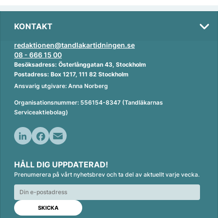
KONTAKT
redaktionen@tandlakartidningen.se
08 - 666 15 00
Besöksadress: Österlånggatan 43, Stockholm
Postadress: Box 1217, 111 82 Stockholm
Ansvarig utgivare: Anna Norberg
Organisationsnummer: 556154-8347 (Tandläkarnas
Serviceaktiebolag)
L
F
E
i
a
m
HÅLL DIG UPPDATERAD!
n
c
a
Prenumerera på vårt nyhetsbrev och ta del av aktuellt varje vecka.
k
e
i
e
b
l
d
o
I
o
n
k