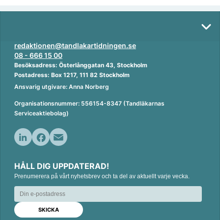
redaktionen@tandlakartidningen.se
08 - 666 15 00
Besöksadress: Österlånggatan 43, Stockholm
Postadress: Box 1217, 111 82 Stockholm
Ansvarig utgivare: Anna Norberg
Organisationsnummer: 556154-8347 (Tandläkarnas
Serviceaktiebolag)
L
F
E
i
a
m
HÅLL DIG UPPDATERAD!
n
c
a
Prenumerera på vårt nyhetsbrev och ta del av aktuellt varje vecka.
k
e
i
e
b
l
d
o
I
o
n
k