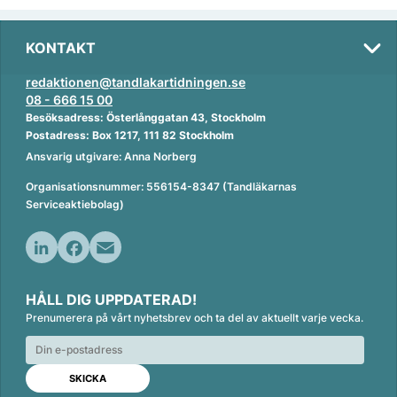
KONTAKT
redaktionen@tandlakartidningen.se
08 - 666 15 00
Besöksadress: Österlånggatan 43, Stockholm
Postadress: Box 1217, 111 82 Stockholm
Ansvarig utgivare: Anna Norberg
Organisationsnummer: 556154-8347 (Tandläkarnas
Serviceaktiebolag)
L
F
E
i
a
m
HÅLL DIG UPPDATERAD!
n
c
a
Prenumerera på vårt nyhetsbrev och ta del av aktuellt varje vecka.
k
e
i
e
b
l
d
o
I
o
n
k