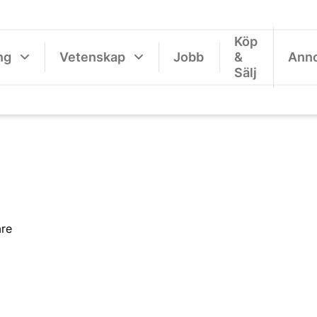
Köp
ng
Vetenskap
Jobb
&
Ann
Sälj