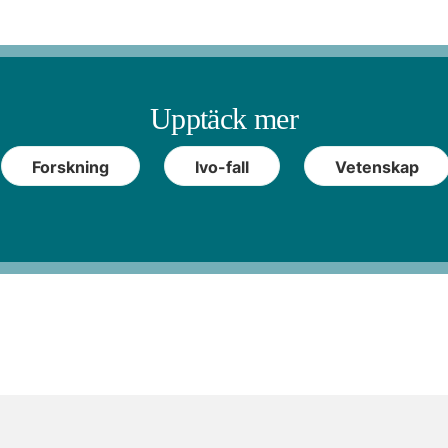
Upptäck mer
Forskning
Ivo-fall
Vetenskap