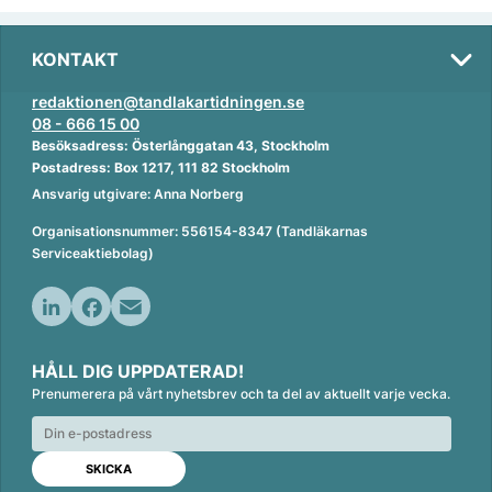
KONTAKT
redaktionen@tandlakartidningen.se
08 - 666 15 00
Besöksadress: Österlånggatan 43, Stockholm
Postadress: Box 1217, 111 82 Stockholm
Ansvarig utgivare: Anna Norberg
Organisationsnummer: 556154-8347 (Tandläkarnas
Serviceaktiebolag)
L
F
E
i
a
m
HÅLL DIG UPPDATERAD!
n
c
a
Prenumerera på vårt nyhetsbrev och ta del av aktuellt varje vecka.
k
e
i
e
b
l
d
o
I
o
n
k