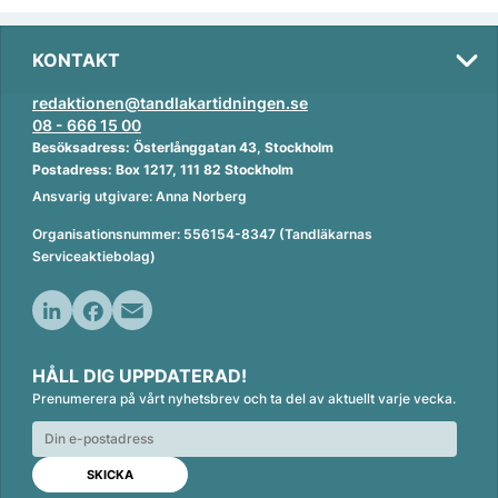
KONTAKT
redaktionen@tandlakartidningen.se
08 - 666 15 00
Besöksadress: Österlånggatan 43, Stockholm
Postadress: Box 1217, 111 82 Stockholm
Ansvarig utgivare: Anna Norberg
Organisationsnummer: 556154-8347 (Tandläkarnas
Serviceaktiebolag)
L
F
E
i
a
m
HÅLL DIG UPPDATERAD!
n
c
a
Prenumerera på vårt nyhetsbrev och ta del av aktuellt varje vecka.
k
e
i
e
b
l
d
o
I
o
n
k